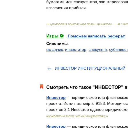
бумагами
или
спекулянтов
,
заинтересован
извлечения
прибыли
Энциклопедия
банковского
дела
и
финансов
. —
М
.
:
Фе
Игры ⚽
Поможем написать реферат
Синонимы
:
вкладчик
,
инвеститор
,
спекулянт
,
субинвес
ИНВЕСТОР ИНСТИТУЦИОНАЛЬНЫЙ
Смотреть что такое "ИНВЕСТОР" в 
Инвестор
— юридическое или физическое
проекта. Источник: snip id 9183: Методич
проектов 2.1 Инвестор единое юридичес
нормативно-технической документации
Инвестор
— юридическое или физическое