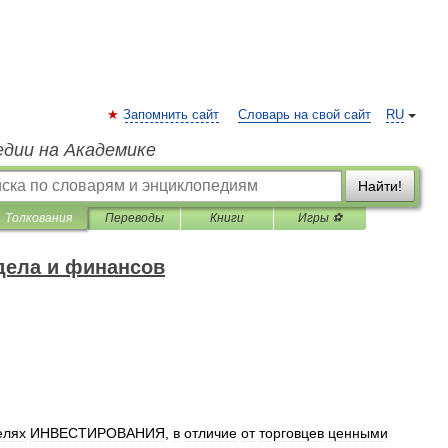
Запомнить сайт
Словарь на свой сайт
RU
едии на Академике
Найти!
Толкования
Переводы
Книги
Игры ⚽
дела и финансов
елях
ИНВЕСТИРОВАНИЯ
,
в
отличие
от
торговцев
ценными