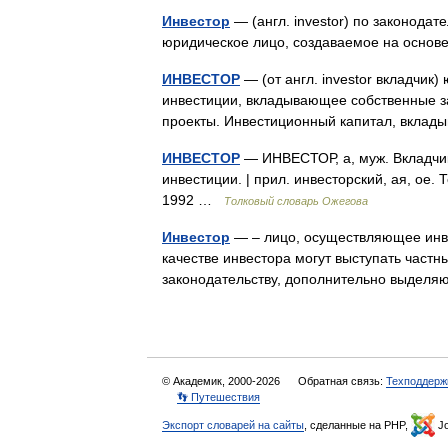
Инвестор
— (англ. investor) по законода
юридическое лицо, создаваемое на осн
ИНВЕСТОР
— (от англ. investor вкладчи
инвестиции, вкладывающее собственные з
проекты. Инвестиционный капитал, вкла
ИНВЕСТОР
— ИНВЕСТОР, а, муж. Вкладчи
инвестиции. | прил. инвесторский, ая, ое.
1992 …
Толковый словарь Ожегова
Инвестор
— – лицо, осуществляющее инве
качестве инвестора могут выступать част
законодательству, дополнительно выдел
© Академик, 2000-2026
Обратная связь:
Техподдерж
👣 Путешествия
Экспорт словарей на сайты
, сделанные на PHP,
Jo