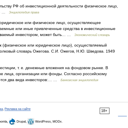
тельству РФ об инвестиционной деятельности физическое лицо,
ове …
Энциклопедия права
к) юридическое или физическое лицо, осуществляющее
аемные или иные привлеченные средства в инвестиционные
дываемый инвестором, может быть… …
Экономический словарь
к (физическое или юридическое лицо), осуществляемый
 Толковый словарь Ожегова. С.И. Ожегов, Н.Ю. Шведова. 1949
стиции, т. е. денежные вложения на фондовом рынке. В
ные лица, организации или фонды. Согласно российскому
яются два вида инвесторов:… …
Банковская энциклопедия
ка
,
Реклама на сайте
18+
omla,
Drupal,
WordPress, MODx.