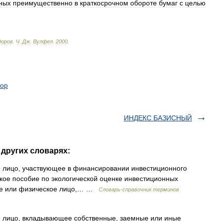
ных
преимущественно
в
краткосрочном
обороте
бумаг
с
целью
доров
.
Ч
.
Дж
.
Вулфел
.
2000
.
тор
ИНДЕКС БАЗИСНЫЙ
других словарях:
 лицо, участвующее в финансировании инвестиционного
еское пособие по экологической оценке инвестиционных
кое или физическое лицо,… …
Словарь-справочник терминов
 лицо, вкладывающее собственные, заемные или иные