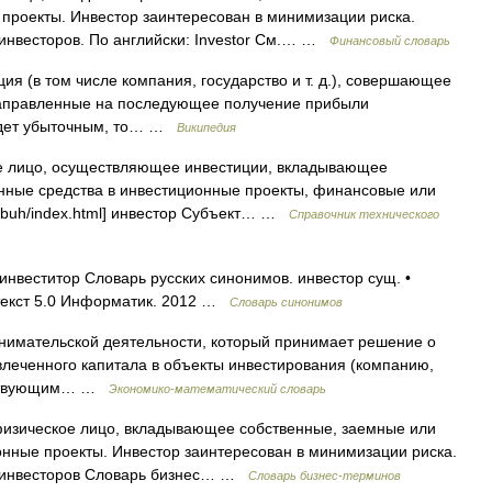
проекты. Инвестор заинтересован в минимизации риска.
инвесторов. По английски: Investor См.… …
Финансовый словарь
я (в том числе компания, государство и т. д.), совершающее
направленные на последующее получение прибыли
будет убыточным, то… …
Википедия
 лицо, осуществляющее инвестиции, вкладывающее
нные средства в инвестиционные проекты, финансовые или
ict/buh/index.html] инвестор Субъект… …
Справочник технического
инвеститор Словарь русских синонимов. инвестор сущ. •
нтекст 5.0 Информатик. 2012 …
Словарь синонимов
инимательской деятельности, который принимает решение о
влеченного капитала в объекты инвестирования (компанию,
действующим… …
Экономико-математический словарь
физическое лицо, вкладывающее собственные, заемные или
нные проекты. Инвестор заинтересован в минимизации риска.
х инвесторов Словарь бизнес… …
Словарь бизнес-терминов